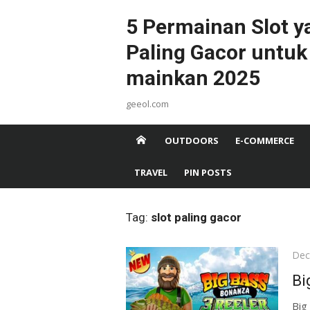
Skip
5 Permainan Slot y
to
content
Paling Gacor untuk 
mainkan 2025
geeol.com
OUTDOORS
E-COMMERCE
TRAVEL
PIN POSTS
Tag:
slot paling gacor
Pos
Dec
on
Bi
Big