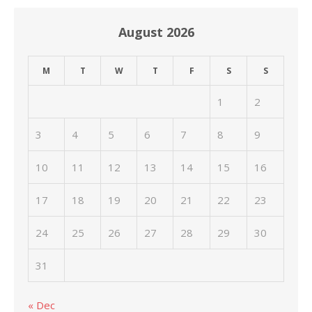
August 2026
M
T
W
T
F
S
S
1
2
3
4
5
6
7
8
9
10
11
12
13
14
15
16
17
18
19
20
21
22
23
24
25
26
27
28
29
30
31
« Dec